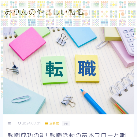
みりんのやさしい転職
MENU
お問い合わせ
みりんのやさしい転職 トップページ
プライバシーポリシー
メンタルケア
働き方
特定商取引法に基づく表記
記事一覧
転職エージェント
転職先選び
2024.08.01
活動前
PR
転職成功の鍵! 転職活動の基本フローと期