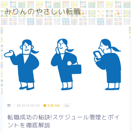
みりんのやさしい転職
MENU
お問い合わせ
みりんのやさしい転職 トップページ
プライバシーポリシー
メンタルケア
働き方
特定商取引法に基づく表記
記事一覧
転職エージェント
転職先選び
2024.09.08
転職活動
PR
転職成功の秘訣!スケジュール管理とポイ
ントを徹底解説